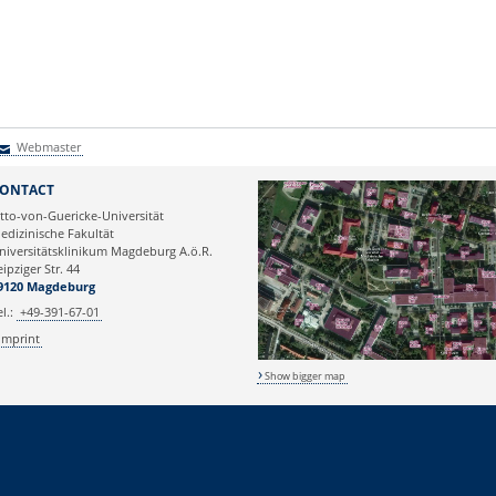
Webmaster
Webmaster
ONTACT
tto-von-Guericke-Universität
edizinische Fakultät
niversitätsklinikum Magdeburg A.ö.R.
eipziger Str. 44
9120 Magdeburg
el.:
+49-391-67-01
Imprint
Show bigger map