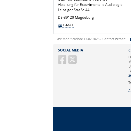
Abteilung für Experimentelle Audiologie
Leipziger Straße 44
DE-39120 Magdeburg
E-Mail
Last Modification: 17.02.2025 - Contact Person:
Sie können eine Nachricht versenden an:
SOCIAL MEDIA
C
Ihre E-Mailadresse:
O
M
U
Ihr Anliegen:
L
3
T