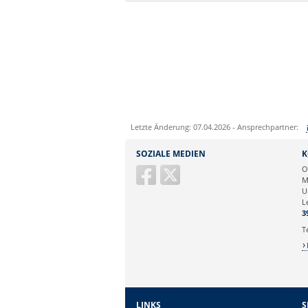
Letzte Änderung: 07.04.2026 - Ansprechpartner:
Sie können eine Nachricht versenden an:
SOZIALE MEDIEN
K
Ihre E-Mailadresse:
O
M
U
Ihr Anliegen:
L
3
T
LINKS
S