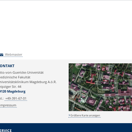
Webmaster
Webmaster
ONTAKT
tto-von-Guericke-Universität
edizinische Fakultät
niversitätsklinikum Magdeburg A.ö.R.
eipziger Str. 44
9120 Magdeburg
el.:
+49-391-67-01
Impressum
Größere Karte anzeigen
ERVICE