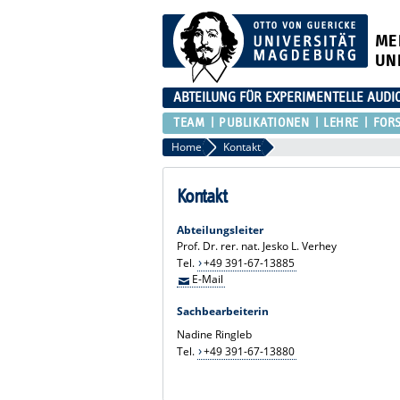
ME
UN
ABTEILUNG FÜR EXPERIMENTELLE AUDI
TEAM
PUBLIKATIONEN
LEHRE
FOR
Home
Kontakt
Kontakt
Abteilungsleiter
Prof. Dr. rer. nat. Jesko L. Verhey
Tel.
+49 391-67-13885
E-Mail
Sachbearbeiterin
Nadine Ringleb
Tel.
+49 391-67-13880