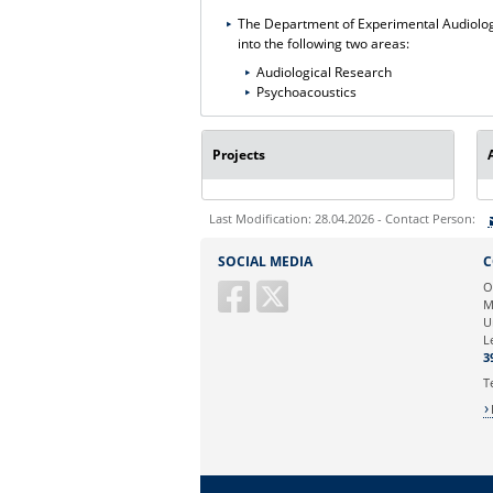
The Department of Experimental Audiology
into the following two areas:
Audiological Research
Psychoacoustics
Projects
Last Modification: 28.04.2026 - Contact Person:
Sie können eine Nachricht versenden an:
SOCIAL MEDIA
C
Ihre E-Mailadresse:
O
M
U
Ihr Anliegen:
L
3
T