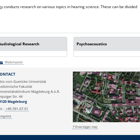
 conducts research on various topics in hearing science. These can be divided
Audiological Research
Psychoacoustics
Webmaster
Webmaster
ONTACT
tto-von-Guericke-Universität
edizinische Fakultät
niversitätsklinikum Magdeburg A.ö.R.
eipziger Str. 44
9120 Magdeburg
el.:
+49-391-67-01
Imprint
Show bigger map