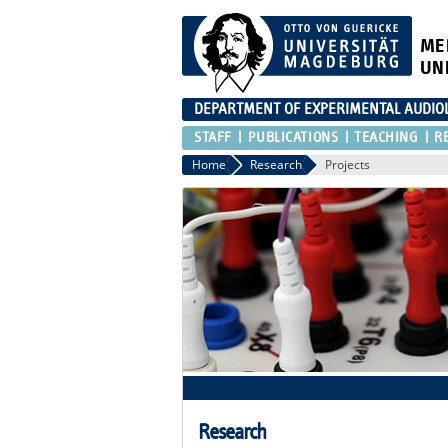
ME
UN
DEPARTMENT OF EXPERIMENTAL AUDIO
STAFF
PUBLICATIONS
TEACHING
R
Home
Research
Projects
Research