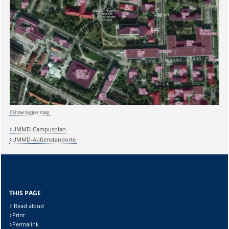
Sicherheitsabfrage:
Show bigger map
UMMD-Campusplan
Lösung:
UMMD-Außenstandorte
THIS PAGE
Read aloud
Print
Permalink