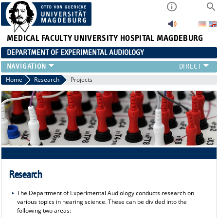
MEDICAL FACULTY
UNIVERSITY HOSPITAL MAGDEBURG
DEPARTMENT OF EXPERIMENTAL AUDIOLOGY
STAFF
Home
Research
Projects
PUBLICATIONS
TEACHING
RESEARCH
AUDIOLOGY
NEWS
Research
The Department of Experimental Audiology conducts research on
various topics in hearing science. These can be divided into the
following two areas: