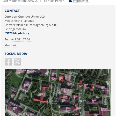
Last Modification: 20.07.2015 - Contact Person:
Webmaster
Sie können eine Nachricht versenden an:
Webmaster
CONTACT
Ihre E-Mailadresse:
Otto-von-Guericke-Universität
Medizinische Fakultät
Universitätsklinikum Magdeburg A.ö.R.
Ihr Anliegen:
Leipziger Str. 44
39120 Magdeburg
Tel.:
+49-391-67-01
Imprint
SOCIAL MEDIA
Sicherheitsabfrage: