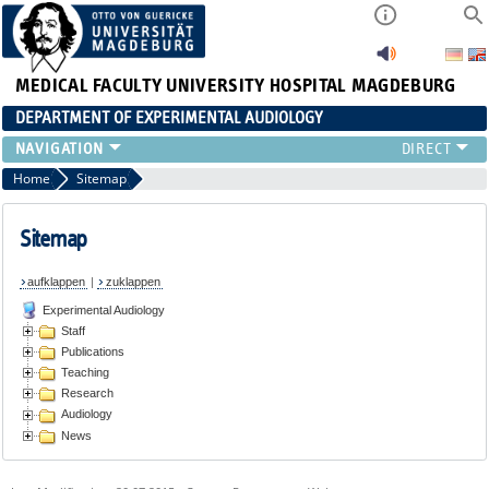
MEDICAL FACULTY
UNIVERSITY HOSPITAL MAGDEBURG
DEPARTMENT OF EXPERIMENTAL AUDIOLOGY
STAFF
Home
Sitemap
PUBLICATIONS
TEACHING
Sitemap
RESEARCH
aufklappen
|
zuklappen
AUDIOLOGY
Experimental Audiology
NEWS
Staff
Publications
Teaching
Research
Audiology
News