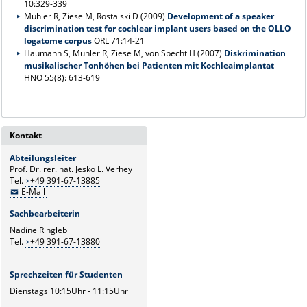
10:329-339
Mühler R, Ziese M, Rostalski D (2009)
Development of a speaker
discrimination test for cochlear implant users based on the OLLO
logatome corpus
ORL 71:14-21
Haumann S, Mühler R, Ziese M, von Specht H (2007)
Diskrimination
musikalischer Tonhöhen bei Patienten mit Kochleaimplantat
HNO 55(8): 613-619
Kontakt
Abteilungsleiter
Prof. Dr. rer. nat. Jesko L. Verhey
Tel.
+49 391-67-13885
E-Mail
Sachbearbeiterin
Nadine Ringleb
Tel.
+49 391-67-13880
Sprechzeiten für Studenten
Dienstags 10:15Uhr - 11:15Uhr