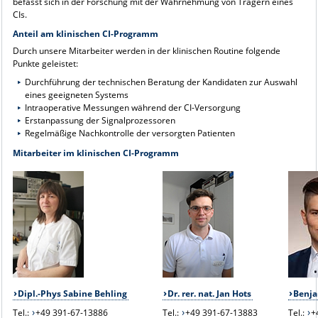
befasst sich in der Forschung mit der Wahrnehmung von Trägern eines
CIs.
Anteil am klinischen CI-Programm
Durch unsere Mitarbeiter werden in der klinischen Routine folgende
Punkte geleistet:
Durchführung der technischen Beratung der Kandidaten zur Auswahl
eines geeigneten Systems
Intraoperative Messungen während der CI-Versorgung
Erstanpassung der Signalprozessoren
Regelmäßige Nachkontrolle der versorgten Patienten
Mitarbeiter im klinischen CI-Programm
Dipl.-Phys Sabine Behling
Dr. rer. nat. Jan Hots
Benja
Tel.:
+49 391-67-13886
Tel.:
+49 391-67-13883
Tel.:
+