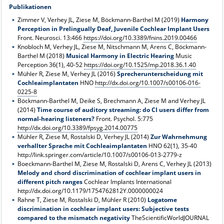
Publikationen
Zimmer V, Verhey JL, Ziese M, Böckmann-Barthel M (2019)
Harmony
Perception in Prelingually Deaf, Juvenile Cochlear Implant Users
Front. Neurosci. 13:466
https://doi.org/10.3389/fnins.2019.00466
Knobloch M, Verhey JL, Ziese M, Nitschmann M, Arens C, Böckmann-
Barthel M (2018)
Musical Harmony in Electric Hearing
Music
Perception 36(1), 40-52
https://doi.org/10.1525/mp.2018.36.1.40
Mühler R, Ziese M, Verhey JL (2016)
Sprecherunterscheidung mit
Cochleaimplantaten
HNO
http://dx.doi.org/10.1007/s00106-016-
0225-8
Böckmann-Barthel M, Deike S, Brechmann A, Ziese M and Verhey JL
(2014)
Time course of auditory streaming: do CI users differ from
normal-hearing listeners?
Front. Psychol. 5:775
http://dx.doi.org/10.3389/fpsyg.2014.00775
Mühler R, Ziese M, Rostalski D, Verhey JL (2014)
Zur Wahrnehmung
verhallter Sprache mit Cochleaimplantaten
HNO 62(1), 35-40
http://link.springer.com/article/10.1007/s00106-013-2779-z
Boeckmann-Barthel M, Ziese M, Rostalski D, Arens C, Verhey JL (2013)
Melody and chord discrimination of cochlear implant users in
different pitch ranges
Cochlear Implants International
http://dx.doi.org/10.1179/1754762812Y.0000000024
Rahne T, Ziese M, Rostalski D, Mühler R (2010)
Logatome
discrimination in cochlear implant users: Subjective tests
compared to the mismatch negativity
TheScientificWorldJOURNAL