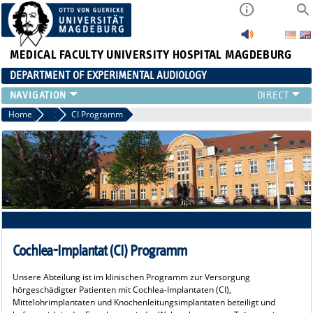
MEDICAL FACULTY
UNIVERSITY HOSPITAL MAGDEBURG
DEPARTMENT OF EXPERIMENTAL AUDIOLOGY
STAFF
Home
Audiology
CI Programm
PUBLICATIONS
TEACHING
RESEARCH
AUDIOLOGY
NEWS
Cochlea-Implantat (CI) Programm
Unsere Abteilung ist im klinischen Programm zur Versorgung
hörgeschädigter Patienten mit Cochlea-Implantaten (CI),
Mittelohrimplantaten und Knochenleitungsimplantaten beteiligt und