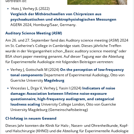
vertreten ist:
Hots J, Verhey JL (2022)
Vergleich der Mithörschwellen von Chirpreizen aus
psychoakustischen und elektrophysiologischen Messungen
AGERA 2024, Homburg/Saar, Germany.
Auditory Science Meeting (ASM)
Am 26. und 27. September fand das Auditory science meeting (ASM) 2024
im St. Catherine’s College in Cambridge statt. Dieses jährliche Treffen
wurde in der Vergangenheit schon „Basic auditory science meeting“ oder
BSA short paper meeting genannt. Auf dieser Tagung war die Abteilung
für Experimentelle Audiologie mit folgenden Beiträgen vertreten:
Verhey J, Gottschalk M (2024)
On the perception of low-frequency
tonal components
Department of Experimental Audiology, Otto von
Guericke University
Magdeburg
Vinceslas L, Drga V, Verhey J, Yasin I (2024)
Indicators of noise
damage: Association between lifetime noise-exposure
questionnaire, high-frequency audiogram, and categorical
loudness scaling
University College London, Otto von Guericke
University Magdeburg (Gemeinschaftsbeitrag)
CI-Infotag in neuem Gewand
Dieses Jahr konnten die Klinik für Hals-, Nasen- und Ohrenheilkunde, Kopf-
und Halschirurgie (KHNO) und die Abteilung für Experimentelle Audiologie