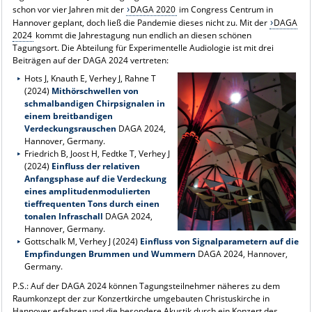
schon vor vier Jahren mit der
DAGA 2020
im Congress Centrum in
Hannover geplant, doch ließ die Pandemie dieses nicht zu. Mit der
DAGA
2024
kommt die Jahrestagung nun endlich an diesen schönen
Tagungsort. Die Abteilung für Experimentelle Audiologie ist mit drei
Beiträgen auf der DAGA 2024 vertreten:
Hots J, Knauth E, Verhey J, Rahne T
(2024)
Mithörschwellen von
schmalbandigen Chirpsignalen in
einem breitbandigen
Verdeckungsrauschen
DAGA 2024,
Hannover, Germany.
Friedrich B, Joost H, Fedtke T, Verhey J
(2024)
Einfluss der relativen
Anfangsphase auf die Verdeckung
eines amplitudenmodulierten
tieffrequenten Tons durch einen
tonalen Infraschall
DAGA 2024,
Hannover, Germany.
Gottschalk M, Verhey J (2024)
Einfluss von Signalparametern auf die
Empfindungen Brummen und Wummern
DAGA 2024, Hannover,
Germany.
P.S.: Auf der DAGA 2024 können Tagungsteilnehmer näheres zu dem
Raumkonzept der zur Konzertkirche umgebauten Christuskirche in
Hannover erfahren und die besondere Akustik durch ein Konzert des