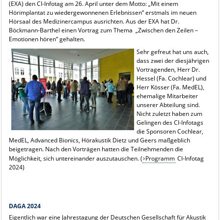
(EXA) den CI-Infotag am 26. April unter dem Motto: „Mit einem
Hörimplantat zu wiedergewonnenen Erlebnissen“ erstmals im neuen
Hörsaal des Medizinercampus
ausrichten. Aus der EXA
hat Dr.
Böckmann-Barthel
einen Vortrag zum Thema „Zwischen den Zeilen –
Emotionen hören“ gehalten.
Sehr gefreut hat uns auch,
dass zwei der diesjährigen
Vortragenden, Herr Dr.
Hessel (Fa. Cochlear) und
Herr Kösser (Fa. MedE
L),
ehemalige Mitarbeiter
unserer Abteilung sind.
Nicht zuletzt haben zum
Gelingen des CI-Infotags
die Sponsoren Cochlear,
MedEL, Advanced Bionics, Hörakustik Dietz und Geers maßgeblich
beigetragen. Nach den Vorträgen hatten die Teilnehmenden die
Möglichkeit, sich untereinander auszutauschen.
(
Programm
CI-Infotag
2024)
DAGA 2024
Eigentlich war eine Jahrestagung der Deutschen Gesellschaft für Akustik