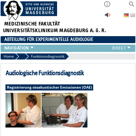
MEDIZINISCHE FAKULTÄT
UNIVERSITÄTSKLINIKUM MAGDEBURG A. ö. R.
ABTEILUNG FÜR EXPERIMENTELLE AUDIOLOGIE
TEAM
Home
Audiologie
Funktionsdiagnostik
PUBLIKATIONEN
LEHRE
Audiologische Funktionsdiagnostik
FORSCHUNG
AUDIOLOGIE
Registrierung otoakustischer Emissionen (OAE)
NEWS