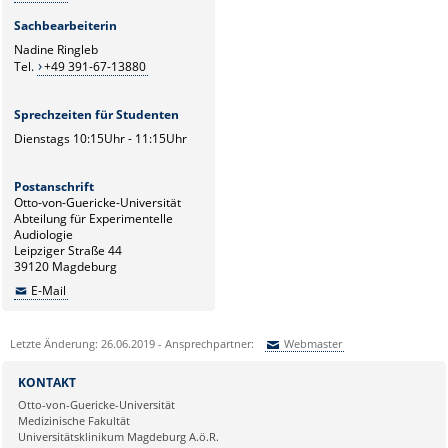
Sachbearbeiterin
Nadine Ringleb
Tel.
+49 391-67-13880
Sprechzeiten für Studenten
Dienstags 10:15Uhr - 11:15Uhr
Postanschrift
Otto-von-Guericke-Universität
Abteilung für Experimentelle
Audiologie
Leipziger Straße 44
39120 Magdeburg
E-Mail
Letzte Änderung: 26.06.2019 - Ansprechpartner:
Webmaster
Sie können eine Nachricht versenden an:
Webmaster
KONTAKT
Ihre E-Mailadresse:
Otto-von-Guericke-Universität
Medizinische Fakultät
Universitätsklinikum Magdeburg A.ö.R.
Ihr Anliegen: