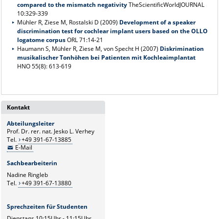
compared to the mismatch negativity
TheScientificWorldJOURNAL
10:329-339
Mühler R, Ziese M, Rostalski D (2009)
Development of a speaker
discrimination test for cochlear implant users based on the OLLO
logatome corpus
ORL 71:14-21
Haumann S, Mühler R, Ziese M, von Specht H (2007)
Diskrimination
musikalischer Tonhöhen bei Patienten mit Kochleaimplantat
HNO 55(8): 613-619
Kontakt
Abteilungsleiter
Prof. Dr. rer. nat. Jesko L. Verhey
Tel.
+49 391-67-13885
E-Mail
Sachbearbeiterin
Nadine Ringleb
Tel.
+49 391-67-13880
Sprechzeiten für Studenten
Dienstags 10:15Uhr - 11:15Uhr