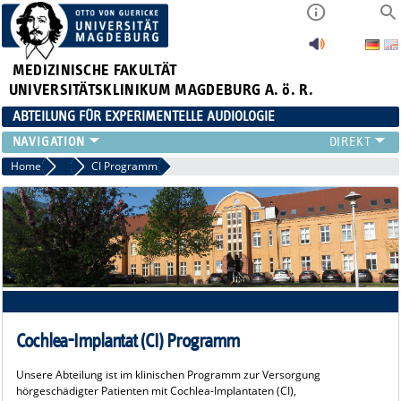
MEDIZINISCHE FAKULTÄT
UNIVERSITÄTSKLINIKUM MAGDEBURG A. ö. R.
ABTEILUNG FÜR EXPERIMENTELLE AUDIOLOGIE
TEAM
Home
Audiologie
CI Programm
PUBLIKATIONEN
LEHRE
FORSCHUNG
AUDIOLOGIE
NEWS
Cochlea-Implantat (CI) Programm
Unsere Abteilung ist im klinischen Programm zur Versorgung
hörgeschädigter Patienten mit Cochlea-Implantaten (CI),