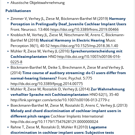
Akustische Objektwahrnehmung
Publikationen
Zimmer V, Verhey JL, Ziese M, Böckmann-Barthel M (2019)
Harmony
Perception in Prelingually Deaf, Juvenile Cochlear Implant Users
Front. Neurosci. 13:466
https://doi.org/10.3389/fnins.2019.00466
Knobloch M, Verhey JL, Ziese M, Nitschmann M, Arens C, Böckmann-
Barthel M (2018)
Musical Harmony in Electric Hearing
Music
Perception 36(1), 40-52
https://doi.org/10.1525/mp.2018.36.1.40
Mühler R, Ziese M, Verhey JL (2016)
Sprecherunterscheidung mit
Cochleaimplantaten
HNO
http://dx.doi.org/10.1007/s00106-016-
0225-8
Böckmann-Barthel M, Deike S, Brechmann A, Ziese M and Verhey JL
(2014)
Time course of auditory streaming: do CI users differ from
normal-hearing listeners?
Front. Psychol. 5:775
http://dx.doi.org/10.3389/fpsyg.2014.00775
Mühler R, Ziese M, Rostalski D, Verhey JL (2014)
Zur Wahrnehmung
verhallter Sprache mit Cochleaimplantaten
HNO 62(1), 35-40
http://link.springer.com/article/10.1007/s00106-013-2779-z
Boeckmann-Barthel M, Ziese M, Rostalski D, Arens C, Verhey JL (2013)
Melody and chord discrimination of cochlear implant users in
different pitch ranges
Cochlear Implants International
http://dx.doi.org/10.1179/1754762812Y.0000000024
Rahne T, Ziese M, Rostalski D, Mühler R (2010)
Logatome
discrimination in cochlear implant users: Subjective tests