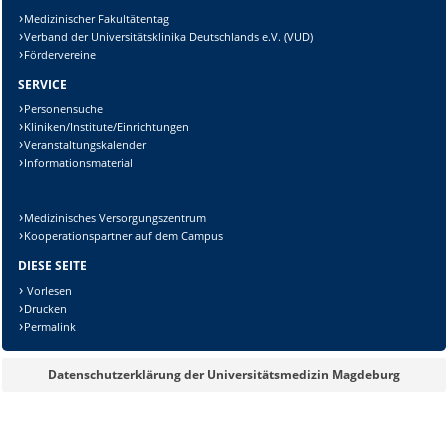
Medizinischer Fakultätentag
Verband der Universitätsklinika Deutschlands e.V. (VUD)
Fördervereine
SERVICE
Personensuche
Kliniken/Institute/Einrichtungen
Veranstaltungskalender
Sicherheitsabfrage:
Informationsmaterial
Medizinisches Versorgungszentrum
Kooperationspartner auf dem Campus
Lösung:
DIESE SEITE
Vorlesen
Drucken
Permalink
Datenschutzerklärung der Universitätsmedizin Magdeburg