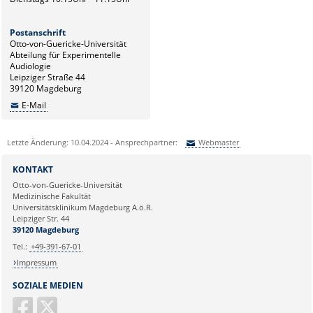
Postanschrift
Otto-von-Guericke-Universität
Abteilung für Experimentelle
Audiologie
Leipziger Straße 44
39120 Magdeburg
E-Mail
Letzte Änderung: 10.04.2024 - Ansprechpartner:
Webmaster
Sie können eine Nachricht versenden an:
Webmaster
KONTAKT
Ihre E-Mailadresse:
Otto-von-Guericke-Universität
Medizinische Fakultät
Universitätsklinikum Magdeburg A.ö.R.
Ihr Anliegen:
Leipziger Str. 44
39120 Magdeburg
Tel.:
+49-391-67-01
Impressum
SOZIALE MEDIEN